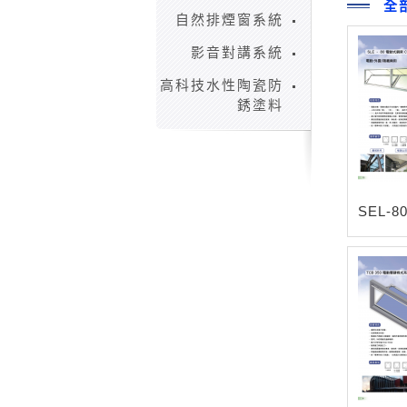
全
自然排煙窗系統
影音對講系統
高科技水性陶瓷防
銹塗料