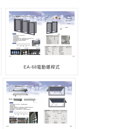
EA-68電動螺桿式